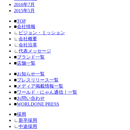
2016年7月
2015年5月
■
TOP
■
会社情報
∟
ビジョン・ミッション
∟
会社概要
∟
会社沿革
∟
代表メッセージ
■
ブランド一覧
■
店舗一覧
■
お知らせ一覧
■
プレスリリース一覧
■
メディア掲載情報一覧
■
ワールド・にゃん通信！一覧
■
お問い合わせ
■
WORLDONE PRESS
■
採用
∟
新卒採用
∟
中途採用