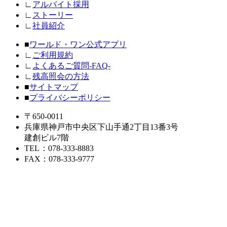
∟
アルバイト採用
∟
ストーリー
∟
社員紹介
■
ワールド・ワン公式アプリ
∟
ご利用規約
∟
よくあるご質問-FAQ-
∟
残高照会の方法
■
サイトマップ
■
プライバシーポリシー
〒650-0011
兵庫県神戸市中央区下山手通2丁目13番3号
建創ビル7階
TEL
：078-333-8883
FAX
：078-333-9777