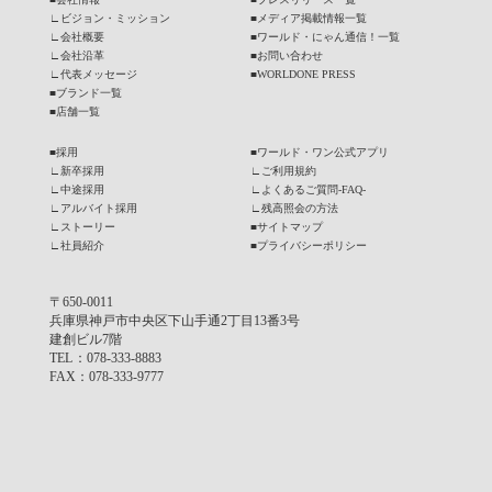
∟
ビジョン・ミッション
■
メディア掲載情報一覧
∟
会社概要
■
ワールド・にゃん通信！一覧
∟
会社沿革
■
お問い合わせ
∟
代表メッセージ
■
WORLDONE PRESS
■
ブランド一覧
■
店舗一覧
■
採用
■
ワールド・ワン公式アプリ
∟
新卒採用
∟
ご利用規約
∟
中途採用
∟
よくあるご質問-FAQ-
∟
アルバイト採用
∟
残高照会の方法
∟
ストーリー
■
サイトマップ
∟
社員紹介
■
プライバシーポリシー
〒650-0011
兵庫県神戸市中央区下山手通2丁目13番3号
建創ビル7階
TEL
：078-333-8883
FAX
：078-333-9777