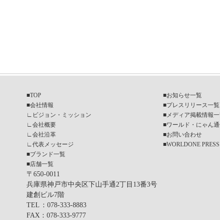
■
TOP
■
お知らせ一覧
■
会社情報
■
プレスリリース一覧
∟
ビジョン・ミッション
■
メディア掲載情報一
∟
会社概要
■
ワールド・にゃん通
∟
会社沿革
■
お問い合わせ
∟
代表メッセージ
■
WORLDONE PRESS
■
ブランド一覧
■
店舗一覧
〒650-0011
兵庫県神戸市中央区下山手通2丁目13番3号
建創ビル7階
TEL
：078-333-8883
FAX
：078-333-9777