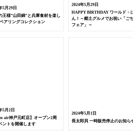
2024年5月29日
4年5月29日
HAPPY BIRTHDAY ワールド・
の王様”山田錦”と兵庫食材を楽し
ん！～郷土グルメでお祝い「ご
 ペアリングコレクション
フェア」～
4年5月2日
2024年5月1日
en air神戸元町店】オープン2周
長太郎貝 一時販売停止のお知ら
ベントを開催します