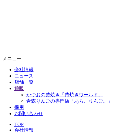
メニュー
会社情報
ニュース
店舗一覧
通販
かつおの藁焼き「藁焼きワールド」
青森りんごの専門店「あら、りんご。」
採用
お問い合わせ
TOP
会社情報