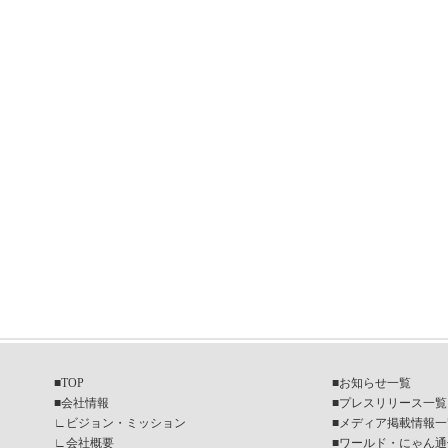
■
TOP
■
お知らせ一覧
■
会社情報
■
プレスリリース一覧
∟
ビジョン・ミッション
■
メディア掲載情報一
∟
会社概要
■
ワールド・にゃん通