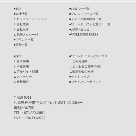
■
TOP
■
お知らせ一覧
■
会社情報
■
プレスリリース一覧
∟
ビジョン・ミッション
■
メディア掲載情報一覧
∟
会社概要
■
ワールド・にゃん通信！一覧
∟
会社沿革
■
お問い合わせ
∟
代表メッセージ
■
WORLDONE PRESS
■
ブランド一覧
■
店舗一覧
■
採用
■
ワールド・ワン公式アプリ
∟
新卒採用
∟
ご利用規約
∟
中途採用
∟
よくあるご質問-FAQ-
∟
アルバイト採用
∟
残高照会の方法
∟
ストーリー
■
サイトマップ
∟
社員紹介
■
プライバシーポリシー
〒650-0011
兵庫県神戸市中央区下山手通2丁目13番3号
建創ビル7階
TEL
：078-333-8883
FAX
：078-333-9777