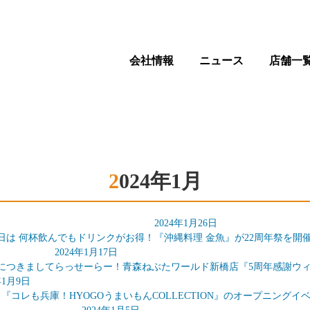
会社情報
ニュース
店舗一
2024年1月
2024年1月26日
日は 何杯飲んでもドリンクがお得！
『沖縄料理 金魚』が22周年祭を開
2024年1月17日
更につきまして
らっせーらー！青森ねぶたワールド新橋店『5周年感謝ウ
年1月9日
日『コレも兵庫！HYOGOうまいもんCOLLECTION』のオープニング