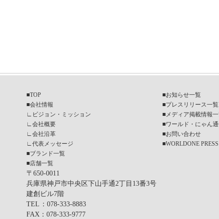
■
TOP
■
お知らせ一覧
■
会社情報
■
プレスリリース一覧
∟
ビジョン・ミッション
■
メディア掲載情報一
∟
会社概要
■
ワールド・にゃん通
∟
会社沿革
■
お問い合わせ
∟
代表メッセージ
■
WORLDONE PRESS
■
ブランド一覧
■
店舗一覧
〒650-0011
兵庫県神戸市中央区下山手通2丁目13番3号
建創ビル7階
TEL
：078-333-8883
FAX
：078-333-9777