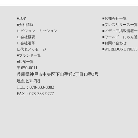
■
TOP
■
お知らせ一覧
■
会社情報
■
プレスリリース一覧
∟
ビジョン・ミッション
■
メディア掲載情報一
∟
会社概要
■
ワールド・にゃん通
∟
会社沿革
■
お問い合わせ
∟
代表メッセージ
■
WORLDONE PRESS
■
ブランド一覧
■
店舗一覧
〒650-0011
兵庫県神戸市中央区下山手通2丁目13番3号
建創ビル7階
TEL
：078-333-8883
FAX
：078-333-9777