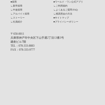
■
採用
■
ワールド・ワン公式アプリ
∟
新卒採用
∟
ご利用規約
∟
中途採用
∟
よくあるご質問-FAQ-
∟
アルバイト採用
∟
残高照会の方法
∟
ストーリー
■
サイトマップ
∟
社員紹介
■
プライバシーポリシー
〒650-0011
兵庫県神戸市中央区下山手通2丁目13番3号
建創ビル7階
TEL
：078-333-8883
FAX
：078-333-9777