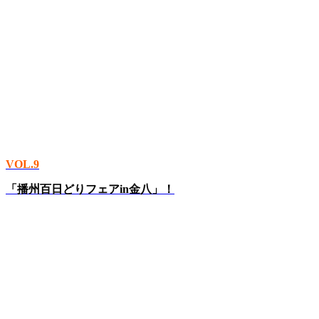
VOL.9
「播州百日どりフェアin金八」！