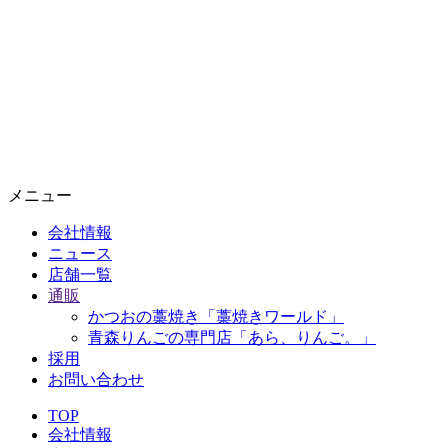
メニュー
会社情報
ニュース
店舗一覧
通販
かつおの藁焼き「藁焼きワールド」
青森りんごの専門店「あら、りんご。」
採用
お問い合わせ
TOP
会社情報