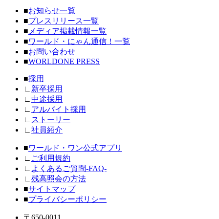
■
お知らせ一覧
■
プレスリリース一覧
■
メディア掲載情報一覧
■
ワールド・にゃん通信！一覧
■
お問い合わせ
■
WORLDONE PRESS
■
採用
∟
新卒採用
∟
中途採用
∟
アルバイト採用
∟
ストーリー
∟
社員紹介
■
ワールド・ワン公式アプリ
∟
ご利用規約
∟
よくあるご質問-FAQ-
∟
残高照会の方法
■
サイトマップ
■
プライバシーポリシー
〒650-0011