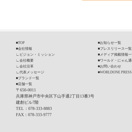
■
TOP
■
お知らせ一覧
■
会社情報
■
プレスリリース一覧
∟
ビジョン・ミッション
■
メディア掲載情報一
∟
会社概要
■
ワールド・にゃん通
∟
会社沿革
■
お問い合わせ
∟
代表メッセージ
■
WORLDONE PRESS
■
ブランド一覧
■
店舗一覧
〒650-0011
兵庫県神戸市中央区下山手通2丁目13番3号
建創ビル7階
TEL
：078-333-8883
FAX
：078-333-9777