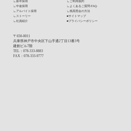
∟
新卒採用
∟
ご利用規約
∟
中途採用
∟
よくあるご質問-FAQ-
∟
アルバイト採用
∟
残高照会の方法
∟
ストーリー
■
サイトマップ
∟
社員紹介
■
プライバシーポリシー
〒650-0011
兵庫県神戸市中央区下山手通2丁目13番3号
建創ビル7階
TEL
：078-333-8883
FAX
：078-333-9777