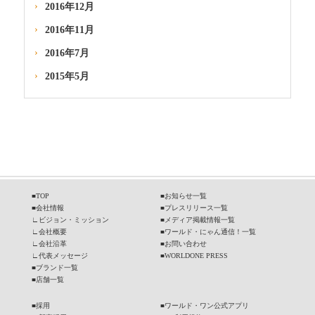
2016年12月
2016年11月
2016年7月
2015年5月
■
TOP
■
お知らせ一覧
■
会社情報
■
プレスリリース一覧
∟
ビジョン・ミッション
■
メディア掲載情報一覧
∟
会社概要
■
ワールド・にゃん通信！一覧
∟
会社沿革
■
お問い合わせ
∟
代表メッセージ
■
WORLDONE PRESS
■
ブランド一覧
■
店舗一覧
■
採用
■
ワールド・ワン公式アプリ