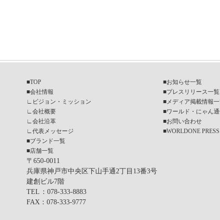
■
TOP
■
お知らせ一覧
■
会社情報
■
プレスリリース一覧
∟
ビジョン・ミッション
■
メディア掲載情報一
∟
会社概要
■
ワールド・にゃん通
∟
会社沿革
■
お問い合わせ
∟
代表メッセージ
■
WORLDONE PRESS
■
ブランド一覧
■
店舗一覧
〒650-0011
兵庫県神戸市中央区下山手通2丁目13番3号
建創ビル7階
TEL
：078-333-8883
FAX
：078-333-9777