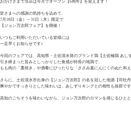
おかげさまで当店は今月でオープン【6周年】を迎えます！
皆さまへの感謝の気持ちを込めて、
7月18日（金）～31日（木）限定で
【ジョン万次郎フェア】を開催！
いつもご利用いただいている皆様には
一足早くお知らせです♪
今回のフェアでは、高知県・土佐清水発のブランド鶏【土佐極鶏 あし
引き締まった旨みとしっかりした食感が特長の地鶏で、
もも肉の「藁焼き」や酒肴にぴったりな「ささみ葉にんにくのぬた和え
さらに、土佐清水市出身の【ジョン万次郎】の名を冠した地酒【司牡丹
爽やかですっきりとした味わいは、あしずりキングとの相性も抜群です
高知のごちそうを味わいながら、ジョン万次郎のロマンを感じるひとと