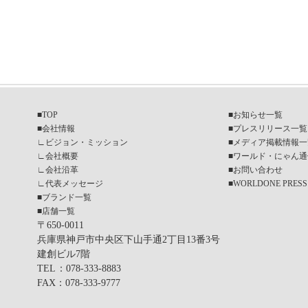
■
TOP
■
お知らせ一覧
■
会社情報
■
プレスリリース一覧
∟
ビジョン・ミッション
■
メディア掲載情報一
∟
会社概要
■
ワールド・にゃん通
∟
会社沿革
■
お問い合わせ
∟
代表メッセージ
■
WORLDONE PRESS
■
ブランド一覧
■
店舗一覧
〒650-0011
兵庫県神戸市中央区下山手通2丁目13番3号
建創ビル7階
TEL
：078-333-8883
FAX
：078-333-9777