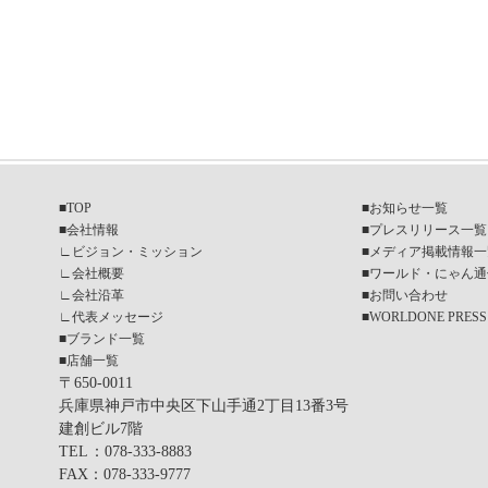
■
TOP
■
お知らせ一覧
■
会社情報
■
プレスリリース一覧
∟
ビジョン・ミッション
■
メディア掲載情報一
∟
会社概要
■
ワールド・にゃん通
∟
会社沿革
■
お問い合わせ
∟
代表メッセージ
■
WORLDONE PRESS
■
ブランド一覧
■
店舗一覧
〒650-0011
兵庫県神戸市中央区下山手通2丁目13番3号
建創ビル7階
TEL
：078-333-8883
FAX
：078-333-9777