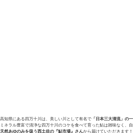
高知県にある四万十川は、美しい川として有名で
「日本三大清流」の一
ミネラル豊富で清浄な四万十川のコケを食べて育った鮎は雑味なく、自
天然
あゆ
のみを扱う西土佐の『鮎市場』さん
から届けていただきます！