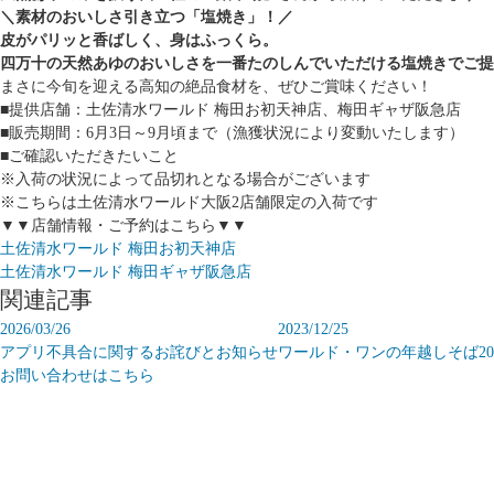
＼素材のおいしさ引き立つ「塩焼き」！／
皮がパリッと香ばしく、身はふっくら。
四万十の天然
あゆ
のおいしさを一番たのしんでいただける塩焼きでご提
まさに今旬を迎える高知の絶品食材を、ぜひご賞味ください！
■提供店舗：土佐清水ワールド 梅田お初天神店、梅田ギャザ阪急店
■販売期間：6月3日～9月頃まで（漁獲状況により変動いたします）
■ご確認いただきたいこと
※入荷の状況によって品切れとなる場合がございます
※こちらは土佐清水ワールド大阪2店舗限定の入荷です
▼▼店舗情報・ご予約はこちら▼▼
土佐清水ワールド 梅田お初天神店
土佐清水ワールド 梅田ギャザ阪急店
関連記事
2026/03/26
2023/12/25
アプリ不具合に関するお詫びとお知らせ
ワールド・ワンの年越しそば20
お問い合わせはこちら