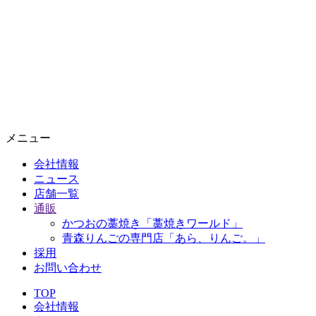
メニュー
会社情報
ニュース
店舗一覧
通販
かつおの藁焼き「藁焼きワールド」
青森りんごの専門店「あら、りんご。」
採用
お問い合わせ
TOP
会社情報