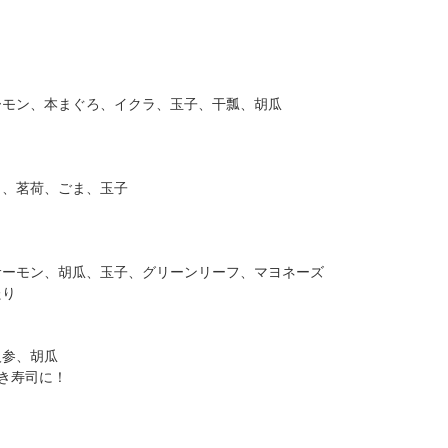
ーモン、本まぐろ、イクラ、玉子、干瓢、胡瓜
く、茗荷、ごま、玉子
サーモン、胡瓜、玉子、グリーンリーフ、マヨネーズ
たり
人参、胡瓜
き寿司に！