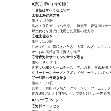
◾️恵方巻（全6種）
※価格はすべて税込です
①郷土海鮮恵方巻
価格：1,600円
具材：香住ガニ（バラ身）、焼穴子、青森海峡サ
郷土食材を贅沢に使用した至極の恵方巻
②極土佐巻き
価格：1,300円
具材：かつお藁焼きたたき、大葉、ねぎ、にんに
かつおの藁焼き香る贅沢な逸品
③青森海峡サーモンのサラダ巻き
価格：９００円
具材：QBBクリームチーズ、アボカド、青森海峡
クリーミーなチーズとアボカドがサーモンにぴっ
④十和田バラ焼き巻き
価格：1,000円
具材：十和田バラ焼き、グリーンリーフ、玉子、
青森B級グルメ！甘辛いタレで味付けした牛肉を巻
◾️ハーフセット
⑤海鮮ハーフセット