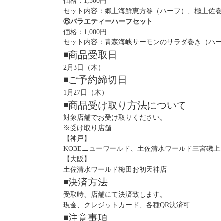
価格：1,500円
セット内容：郷土海鮮恵方巻（ハーフ）、極土佐
⑥バラエティーハーフセット
価格：1,000円
セット内容：青森海峡サーモンのサラダ巻き（ハ
◾️商品受取日
2月3日（木）
◾️ご予約締切日
1月27日（木）
◾️商品受け取り方法について
対象店舗でお受け取りください。
※受け取り店舗
【神戸】
KOBEニューワールド、土佐清水ワールド三宮磯
【大阪】
土佐清水ワールド梅田お初天神店
◾️決済方法
受取時、店舗にて決済致します。
現金、クレジットカード、各種QR決済可
◾️注意事項