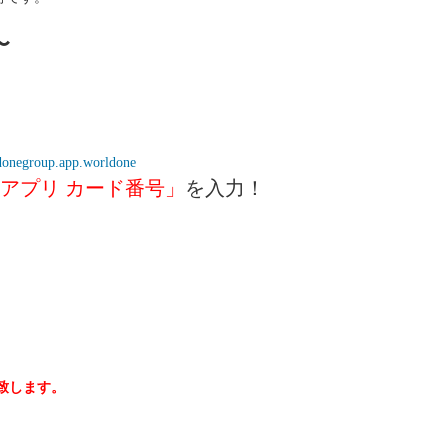
〜
rldonegroup.app.worldone
アプリ カード番号」
を入力！
致します。