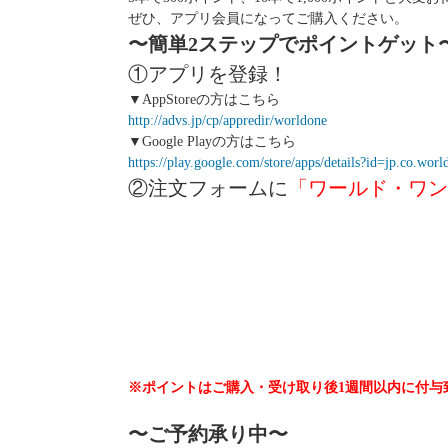
ぜひ、アプリ会員になってご購入ください。
〜簡単2ステップでポイントゲット
①アプリを登録！
▼AppStoreの方はこちら
http://advs.jp/cp/appredir/worldone
▼Google Playの方はこちら
https://play.google.com/store/apps/details?id=jp.co.wo
②注文フォームに
「ワールド・ワン
※ポイントはご購入・受け取り後1週間以内に付与
〜ご予約承り中〜