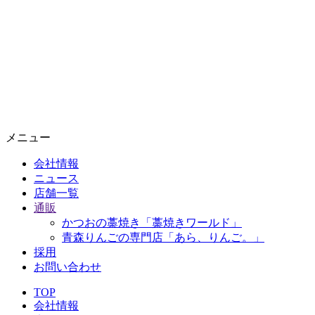
メニュー
会社情報
ニュース
店舗一覧
通販
かつおの藁焼き「藁焼きワールド」
青森りんごの専門店「あら、りんご。」
採用
お問い合わせ
TOP
会社情報