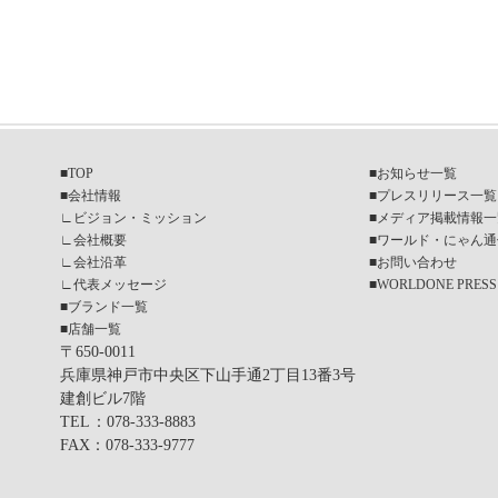
■
TOP
■
お知らせ一覧
■
会社情報
■
プレスリリース一覧
∟
ビジョン・ミッション
■
メディア掲載情報一
∟
会社概要
■
ワールド・にゃん通
∟
会社沿革
■
お問い合わせ
∟
代表メッセージ
■
WORLDONE PRESS
■
ブランド一覧
■
店舗一覧
〒650-0011
兵庫県神戸市中央区下山手通2丁目13番3号
建創ビル7階
TEL
：078-333-8883
FAX
：078-333-9777