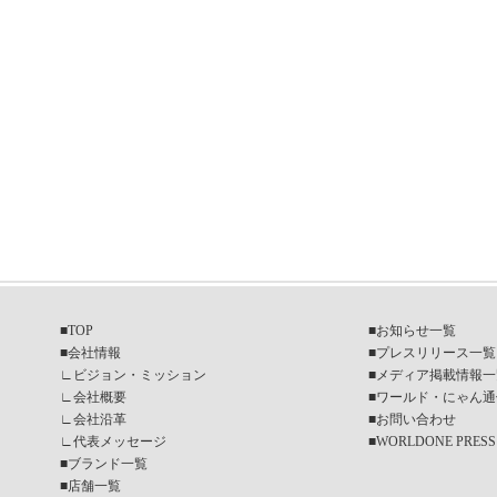
■
TOP
■
お知らせ一覧
■
会社情報
■
プレスリリース一覧
∟
ビジョン・ミッション
■
メディア掲載情報一
∟
会社概要
■
ワールド・にゃん通
∟
会社沿革
■
お問い合わせ
∟
代表メッセージ
■
WORLDONE PRESS
■
ブランド一覧
■
店舗一覧