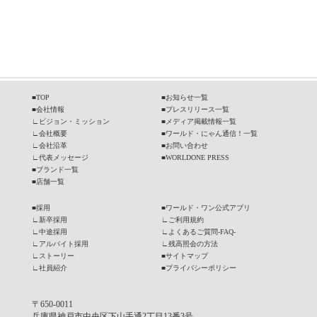
■
TOP
■
お知らせ一覧
■
会社情報
■
プレスリリース一覧
∟
ビジョン・ミッション
■
メディア掲載情報一覧
∟
会社概要
■
ワールド・にゃん通信！一覧
∟
会社沿革
■
お問い合わせ
∟
代表メッセージ
■
WORLDONE PRESS
■
ブランド一覧
■
店舗一覧
■
採用
■
ワールド・ワン公式アプリ
∟
新卒採用
∟
ご利用規約
∟
中途採用
∟
よくあるご質問-FAQ-
∟
アルバイト採用
∟
残高照会の方法
∟
ストーリー
■
サイトマップ
∟
社員紹介
■
プライバシーポリシー
〒650-0011
兵庫県神戸市中央区下山手通2丁目13番3号