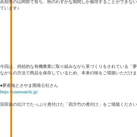
高知県の山間部で育ち、秋のわずかな期間しか栽培することができない
ています♪
今回は、持続的な有機農業に取り組みながら里づくりをされている「夢
ながらの方法で商品を保存しているため、本来の味をご堪能いただけま
●夢産地とさやま開発公社さん
https://yumesanchi.jp/
宗田節の出汁でたっぷり煮付けた「四方竹の煮付け」をご堪能ください