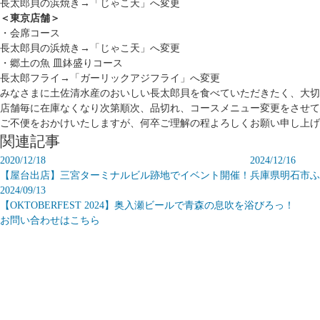
長太郎貝の浜焼き→「じゃこ天」へ変更
＜東京店舗＞
・会席コース
長太郎貝の浜焼き→「じゃこ天」へ変更
・郷土の魚 皿鉢盛りコース
長太郎フライ→「ガーリックアジフライ」へ変更
みなさまに土佐清水産のおいしい長太郎貝を食べていただきたく、大切
店舗毎に在庫なくなり次第順次、品切れ、コースメニュー変更をさせて
ご不便をおかけいたしますが、何卒ご理解の程よろしくお願い申し上げ
関連記事
2020/12/18
2024/12/16
【屋台出店】三宮ターミナルビル跡地でイベント開催！
兵庫県明石市ふ
2024/09/13
【OKTOBERFEST 2024】奥入瀬ビールで青森の息吹を浴びろっ！
お問い合わせはこちら