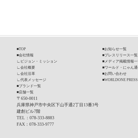
■
TOP
■
お知らせ一覧
■
会社情報
■
プレスリリース一覧
∟
ビジョン・ミッション
■
メディア掲載情報一
∟
会社概要
■
ワールド・にゃん通
∟
会社沿革
■
お問い合わせ
∟
代表メッセージ
■
WORLDONE PRESS
■
ブランド一覧
■
店舗一覧
〒650-0011
兵庫県神戸市中央区下山手通2丁目13番3号
建創ビル7階
TEL
：078-333-8883
FAX
：078-333-9777