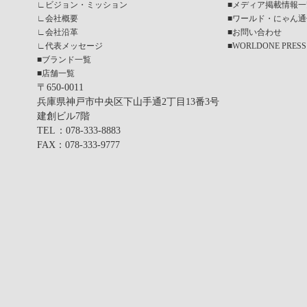
∟
ビジョン・ミッション
■
メディア掲載情報一
∟
会社概要
■
ワールド・にゃん通
∟
会社沿革
■
お問い合わせ
∟
代表メッセージ
■
WORLDONE PRESS
■
ブランド一覧
■
店舗一覧
〒650-0011
兵庫県神戸市中央区下山手通2丁目13番3号
建創ビル7階
TEL
：078-333-8883
FAX
：078-333-9777