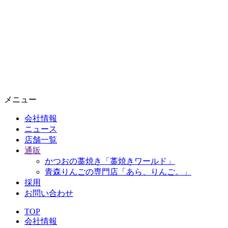
メニュー
会社情報
ニュース
店舗一覧
通販
かつおの藁焼き「藁焼きワールド」
青森りんごの専門店「あら、りんご。」
採用
お問い合わせ
TOP
会社情報