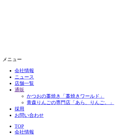
メニュー
会社情報
ニュース
店舗一覧
通販
かつおの藁焼き「藁焼きワールド」
青森りんごの専門店「あら、りんご。」
採用
お問い合わせ
TOP
会社情報