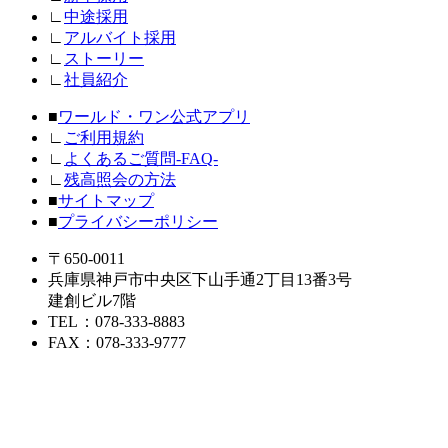
∟
中途採用
∟
アルバイト採用
∟
ストーリー
∟
社員紹介
■
ワールド・ワン公式アプリ
∟
ご利用規約
∟
よくあるご質問-FAQ-
∟
残高照会の方法
■
サイトマップ
■
プライバシーポリシー
〒650-0011
兵庫県神戸市中央区下山手通2丁目13番3号
建創ビル7階
TEL
：078-333-8883
FAX
：078-333-9777