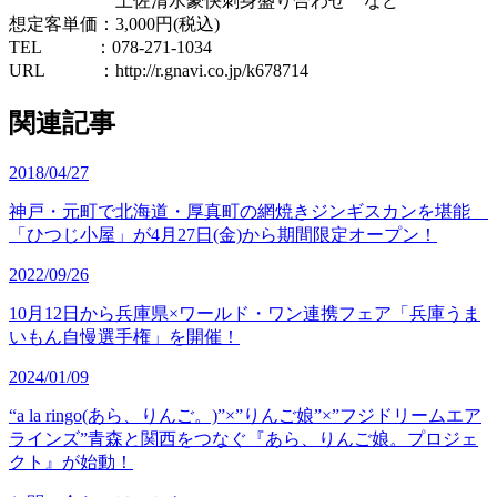
土佐清水豪快刺身盛り合わせ など
想定客単価：3,000円(税込)
TEL ：078-271-1034
URL ：http://r.gnavi.co.jp/k678714
関連記事
2018/04/27
神戸・元町で北海道・厚真町の網焼きジンギスカンを堪能
「ひつじ小屋」が4月27日(金)から期間限定オープン！
2022/09/26
10月12日から兵庫県×ワールド・ワン連携フェア「兵庫うま
いもん自慢選手権」を開催！
2024/01/09
“a la ringo(あら、りんご。)”×”りんご娘”×”フジドリームエア
ラインズ”青森と関西をつなぐ『あら、りんご娘。プロジェ
クト』が始動！