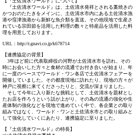
【『土佐清水ワールド』について】
『土佐清水ワールド』は、土佐清水発祥とされる藁焼きの
かつおのたたきをメインに、土佐清水市内にある土佐清水漁
港や窪津漁港から新鮮な魚介類を直送。その他現地で生産さ
れている宗田節を活用した料理の数々と特産品を活用した料
理を用意しております。
URL：http://r.gnavi.co.jp/k678714
【連携協定の背景】
3年ほど前に代表取締役の河野が土佐清水市を訪れ、その
時にお会いした方々と食材の流通でお付き合いが始まり、年
に一度のペースでワールド・ワン各店で土佐清水フェアーを
開催していました。その都度現地に訪れたり、現地の方々が
神戸に視察に来てくださったりと、交流が深まりました。
そして今年に入り新たな挑戦として、土佐清水を題材とし
たお店を作ろうという話が上がり、その為の流通の強化や生
産体制の強化などを現地で進めていく中で、各企業との取り
組みではなく、ワールド・ワンと土佐清水市との取り組みと
して強化していくにあたり、連携協定に至りました。
【『土佐清水ワールド』の特長】