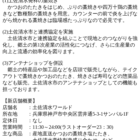
(1)土佐清水発祥の藁焼き
かつおのたたきをはじめ、ぶりの藁焼きや四万十鶏の藁焼
きなど数種類の藁焼きを用意。カウンターの前で炎を上げな
がら焼かれる藁焼きは臨場感たっぷりなので必見です。
(2)土佐清水市と連携協定を実施
土佐清水市と連携協定を結ぶことで現地とのつながりを強
化し、郷土の第1次産業の活性化につなげ、さらに生産量の
向上と流通の効率化を図ります。
(3)アンテナショップを併設
郷土の特産品や加工品などを店頭で販売しながら、テイク
アウトで藁焼きかつおのたたき、焼きさば寿司などの惣菜品
なども販売。土佐清水市のアンテナショップとしての機能も
担っております。
【新店舗概要】
店舗名 ：土佐清水ワールド
所在地 ：兵庫県神戸市中央区雲井通5-3-1サンパル1F
定休日 ：なし
営業時間 ：11:30～24:00(ラストオーダー23：30)
主な商品 ：産地直送かつおの藁焼き塩たたき、