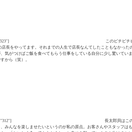
"323"]
このビチビチビチ
ーの店長をやってます。それまでの人生で店長なんてしたこともなかった
が、気がつけばご飯を食べてもらう仕事をしている自分に少し驚いてい
ですから（笑）。
="312"]
長太郎貝はこのア
も、みんなを楽しませたいというのが私の原点。お客さんやスタッフは