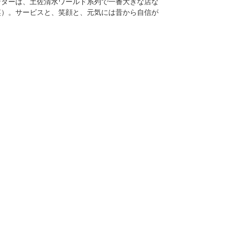
ンターは、土佐清水ワールド系列で一番大きな店な
笑）。サービスと、笑顔と、元気には昔から自信が