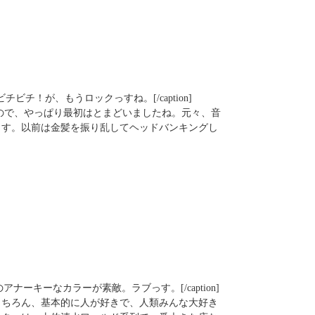
ビチ！が、もうロックっすね。[/caption]
ので、やっぱり最初はとまどいましたね。元々、音
ます。以前は金髪を振り乱してヘッドバンキングし
ナーキーなカラーが素敵。ラブっす。[/caption]
もちろん、基本的に人が好きで、人類みんな大好き