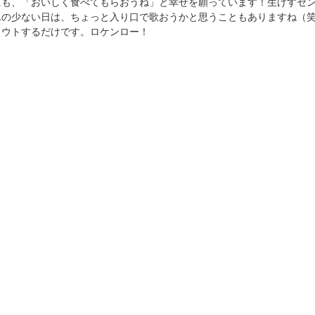
にも、「おいしく食べてもらおうね」と幸せを願っています！生けすセ
んの少ない日は、ちょっと入り口で歌おうかと思うこともありますね（
ャウトするだけです。ロケンロー！