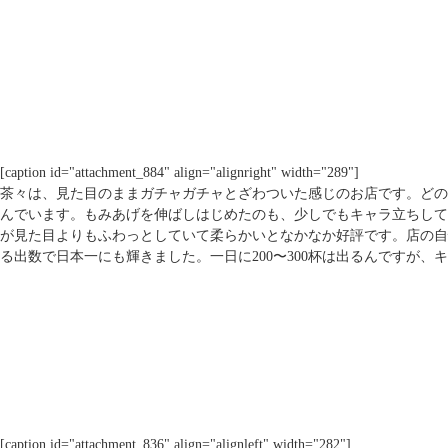
[caption id="attachment_884" align="alignright" width="289"]
茶々は、見た目のままガチャガチャとざわついた感じのお店です。どの
んでいます。もみあげを伸ばしはじめたのも、少しでもキャラ立ちして
が見た目よりもふわっとしていて柔らかいとなかなか好評です。店の自
る出数で日本一にも輝きました。一日に200〜300杯は出るんですが
[caption id="attachment_836" align="alignleft" width="282"]