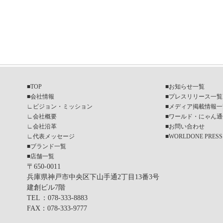
■
TOP
■
お知らせ一覧
■
会社情報
■
プレスリリース一覧
∟
ビジョン・ミッション
■
メディア掲載情報一
∟
会社概要
■
ワールド・にゃん通
∟
会社沿革
■
お問い合わせ
∟
代表メッセージ
■
WORLDONE PRESS
■
ブランド一覧
■
店舗一覧
〒650-0011
兵庫県神戸市中央区下山手通2丁目13番3号
建創ビル7階
TEL
：078-333-8883
FAX
：078-333-9777