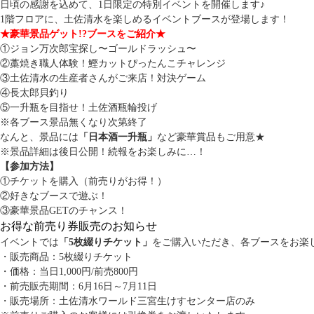
日頃の感謝を込めて、1日限定の特別イベントを開催します♪
1階フロアに、土佐清水を楽しめるイベントブースが登場します！
★豪華景品ゲット!?ブースをご紹介★
①ジョン万次郎宝探し〜ゴールドラッシュ〜
②藁焼き職人体験！鰹カットぴったんこチャレンジ
③土佐清水の生産者さんがご来店！対決ゲーム
④長太郎貝釣り
⑤一升瓶を目指せ！土佐酒瓶輪投げ
※各ブース景品無くなり次第終了
なんと、景品には
「日本酒一升瓶」
など豪華賞品もご用意★
※景品詳細は後日公開！続報をお楽しみに…！
【参加方法】
①チケットを購入（前売りがお得！）
②好きなブースで遊ぶ！
③豪華景品GETのチャンス！
お得な前売り券販売のお知らせ
イベントでは
「5枚綴りチケット」
をご購入いただき、各ブースをお楽し
・販売商品：5枚綴りチケット
・価格：当日1,000円/前売800円
・前売販売期間：6月16日～7月11日
・販売場所：土佐清水ワールド三宮生けすセンター店のみ