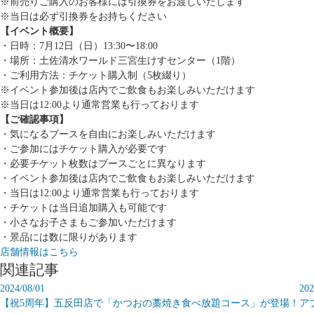
※前売りご購入のお客様には引換券をお渡しいたします
※当日は必ず引換券をお持ちください
【イベント概要】
・日時：7月12日（日）13:30〜18:00
・場所：土佐清水ワールド三宮生けすセンター（1階）
・ご利用方法：チケット購入制（5枚綴り）
※イベント参加後は店内でご飲食もお楽しみいただけます
※当日は12:00より通常営業も行っております
【ご確認事項】
・気になるブースを自由にお楽しみいただけます
・ご参加にはチケット購入が必要です
・必要チケット枚数はブースごとに異なります
・イベント参加後は店内でご飲食もお楽しみいただけます
・当日は12:00より通常営業も行っております
・チケットは当日追加購入も可能です
・小さなお子さまもご参加いただけます
・景品には数に限りがあります
店舗情報はこちら
関連記事
2024/08/01
202
【祝5周年】五反田店で「かつおの藁焼き食べ放題コース」が登場！
ア