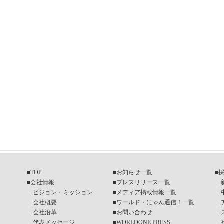
■
TOP
■
お知らせ一覧
■
■
会社情報
■
プレスリリース一覧
∟
∟
ビジョン・ミッション
■
メディア掲載情報一覧
∟
∟
会社概要
■
ワールド・にゃん通信！一覧
∟
∟
会社沿革
■
お問い合わせ
∟
∟
代表メッセージ
■
WORLDONE PRESS
∟