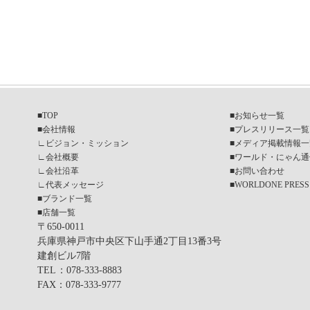
■
TOP
■
お知らせ一覧
■
会社情報
■
プレスリリース一覧
∟
ビジョン・ミッション
■
メディア掲載情報一
∟
会社概要
■
ワールド・にゃん通
∟
会社沿革
■
お問い合わせ
∟
代表メッセージ
■
WORLDONE PRESS
■
ブランド一覧
■
店舗一覧
〒650-0011
兵庫県神戸市中央区下山手通2丁目13番3号
建創ビル7階
TEL
：078-333-8883
FAX
：078-333-9777