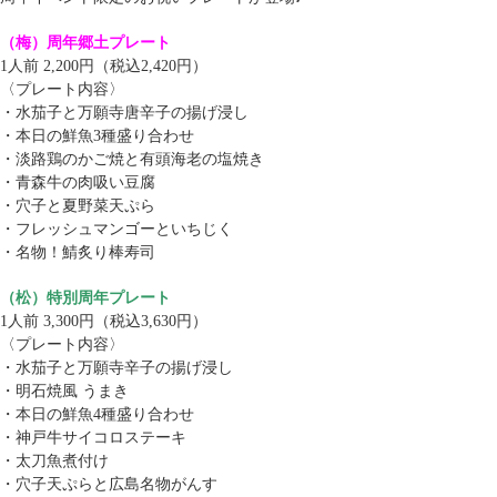
（梅）周年郷土プレート
1人前 2,200円（税込2,420円）
〈プレート内容〉
・水茄子と万願寺唐辛子の揚げ浸し
・本日の鮮魚3種盛り合わせ
・淡路鶏のかご焼と有頭海老の塩焼き
・青森牛の肉吸い豆腐
・穴子と夏野菜天ぷら
・フレッシュマンゴーといちじく
・名物！鯖炙り棒寿司
（松）特別周年プレート
1人前 3,300円（税込3,630円）
〈プレート内容〉
・水茄子と万願寺辛子の揚げ浸し
・明石焼風 うまき
・本日の鮮魚4種盛り合わせ
・神戸牛サイコロステーキ
・太刀魚煮付け
・穴子天ぷらと広島名物がんす