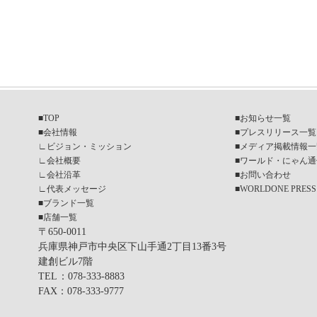
■
TOP
■
お知らせ一覧
■
会社情報
■
プレスリリース一覧
∟
ビジョン・ミッション
■
メディア掲載情報一
∟
会社概要
■
ワールド・にゃん通
∟
会社沿革
■
お問い合わせ
∟
代表メッセージ
■
WORLDONE PRESS
■
ブランド一覧
■
店舗一覧
〒650-0011
兵庫県神戸市中央区下山手通2丁目13番3号
建創ビル7階
TEL
：078-333-8883
FAX
：078-333-9777