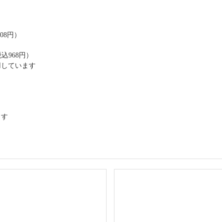
08円）
込968円）
用しています
ます