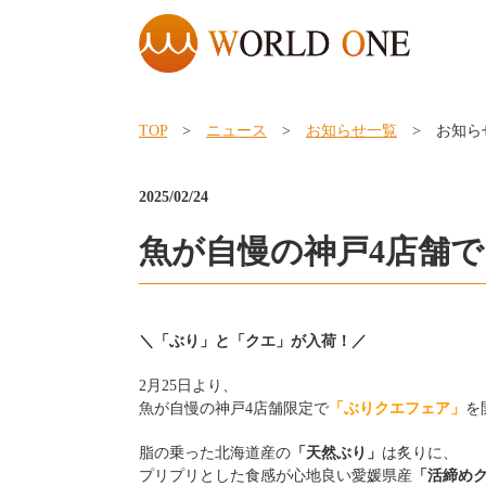
TOP
>
ニュース
>
お知らせ一覧
> お知ら
2025/02/24
魚が自慢の神戸4店舗
＼「ぶり」と「クエ」が入荷！／
2月25日より、
魚が自慢の神戸4店舗限定で
「ぶりクエフェア」
を
脂の乗った北海道産の
「天然ぶり」
は炙りに、
プリプリとした食感が心地良い愛媛県産
「活締め