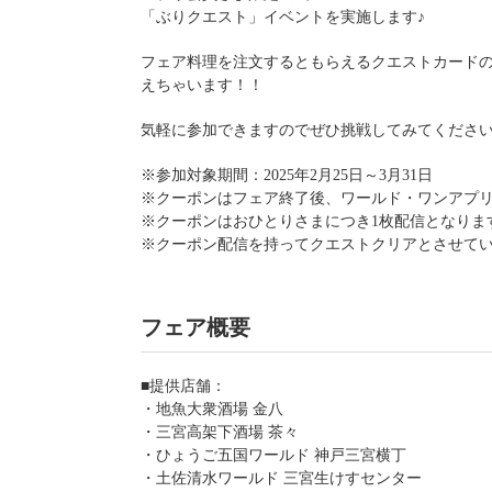
「ぶりクエスト」イベントを実施します♪
フェア料理を注文するともらえるクエストカードの
えちゃいます！！
気軽に参加できますのでぜひ挑戦してみてくださ
※参加対象期間：2025年2月25日～3月31日
※クーポンはフェア終了後、ワールド・ワンアプリ
※クーポンはおひとりさまにつき1枚配信となりま
※クーポン配信を持ってクエストクリアとさせて
フェア概要
■提供店舗：
・地魚大衆酒場 金八
・三宮高架下酒場 茶々
・ひょうご五国ワールド 神戸三宮横丁
・土佐清水ワールド 三宮生けすセンター