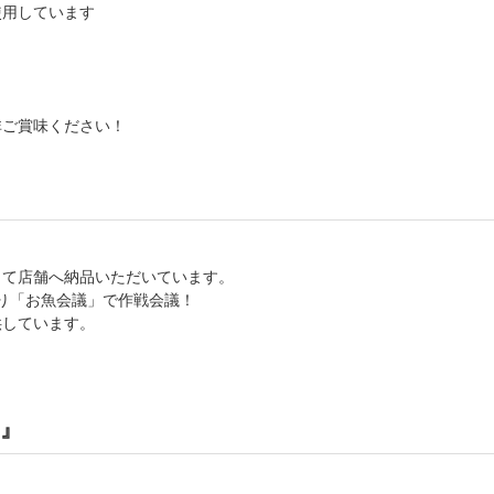
使用しています
非ご賞味ください！
して店舗へ納品いただいています。
り「お魚会議」で作戦会議！
供しています。
』