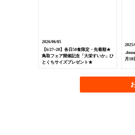
2026/06/05
2025/
【6/27~28】各日50食限定・先着順★
.do
鳥取フェア開催記念「大栄すいか」ひ
月1
とくちサイズプレゼント★