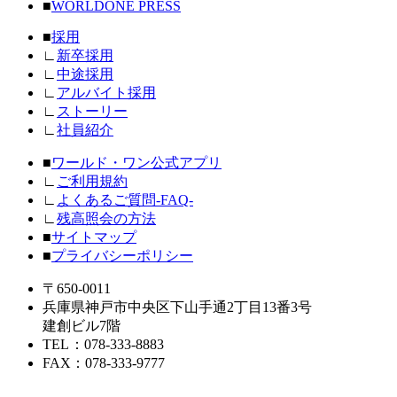
■
WORLDONE PRESS
■
採用
∟
新卒採用
∟
中途採用
∟
アルバイト採用
∟
ストーリー
∟
社員紹介
■
ワールド・ワン公式アプリ
∟
ご利用規約
∟
よくあるご質問-FAQ-
∟
残高照会の方法
■
サイトマップ
■
プライバシーポリシー
〒650-0011
兵庫県神戸市中央区下山手通2丁目13番3号
建創ビル7階
TEL
：078-333-8883
FAX
：078-333-9777