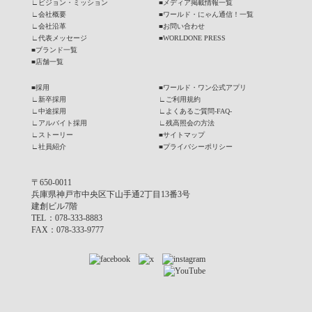
∟
ビジョン・ミッション
■
メディア掲載情報一覧
∟
会社概要
■
ワールド・にゃん通信！一覧
∟
会社沿革
■
お問い合わせ
∟
代表メッセージ
■
WORLDONE PRESS
■
ブランド一覧
■
店舗一覧
■
採用
■
ワールド・ワン公式アプリ
∟
新卒採用
∟
ご利用規約
∟
中途採用
∟
よくあるご質問-FAQ-
∟
アルバイト採用
∟
残高照会の方法
∟
ストーリー
■
サイトマップ
∟
社員紹介
■
プライバシーポリシー
〒650-0011
兵庫県神戸市中央区下山手通2丁目13番3号
建創ビル7階
TEL
：078-333-8883
FAX
：078-333-9777