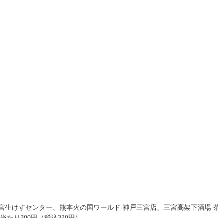
宮生けすセンター、熊本火の国ワールド 神戸三宮店、三宮高架下酒場 
枚当たり300円（税込330円）