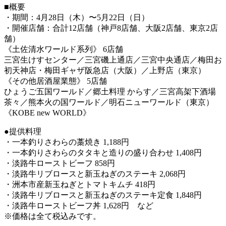
■概要
・期間：4月28日（木）〜5月22日（日）
・開催店舗：合計12店舗（神戸8店舗、大阪2店舗、東京2店
舗）
《土佐清水ワールド系列》 6店舗
三宮生けすセンター／三宮磯上通店／三宮中央通店／梅田お
初天神店・梅田ギャザ阪急店（大阪）／上野店（東京）
《その他居酒屋業態》 5店舗
ひょうご五国ワールド／郷土料理 からす／三宮高架下酒場
茶々／熊本火の国ワールド／明石ニューワールド（東京）
《KOBE new WORLD》
●提供料理
・一本釣りさわらの藁焼き 1,188円
・一本釣りさわらのタタキと造りの盛り合わせ 1,408円
・淡路牛ローストビーフ 858円
・淡路牛リブロースと新玉ねぎのステーキ 2,068円
・洲本市産新玉ねぎとトマトキムチ 418円
・淡路牛リブロースと新玉ねぎのステーキ定食 1,848円
・淡路牛ローストビーフ丼 1,628円 など
※価格は全て税込みです。