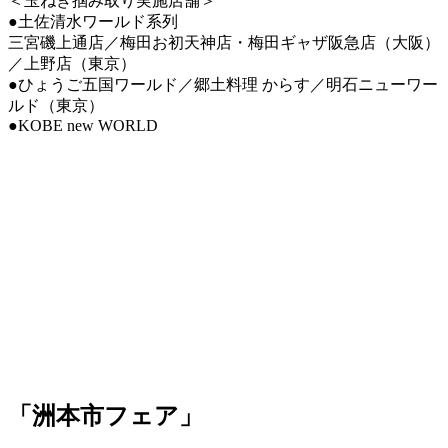
＜玉ねぎ掴み取り実施店舗＞
●土佐清水ワールド系列
三宮磯上通店／梅田お初天神店・梅田ギャザ阪急店（大阪）
／上野店（東京）
●ひょうご五国ワールド／郷土料理 からす／明石ニューワー
ルド（東京）
●KOBE new WORLD
「洲本市フェア」