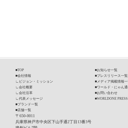
■
TOP
■
お知らせ一覧
■
会社情報
■
プレスリリース一覧
∟
ビジョン・ミッション
■
メディア掲載情報一
∟
会社概要
■
ワールド・にゃん通
∟
会社沿革
■
お問い合わせ
∟
代表メッセージ
■
WORLDONE PRESS
■
ブランド一覧
■
店舗一覧
〒650-0011
兵庫県神戸市中央区下山手通2丁目13番3号
建創ビル7階