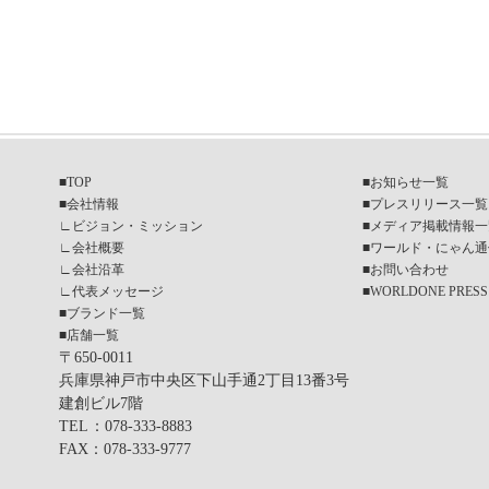
■
TOP
■
お知らせ一覧
■
会社情報
■
プレスリリース一覧
∟
ビジョン・ミッション
■
メディア掲載情報一
∟
会社概要
■
ワールド・にゃん通
∟
会社沿革
■
お問い合わせ
∟
代表メッセージ
■
WORLDONE PRESS
■
ブランド一覧
■
店舗一覧
〒650-0011
兵庫県神戸市中央区下山手通2丁目13番3号
建創ビル7階
TEL
：078-333-8883
FAX
：078-333-9777