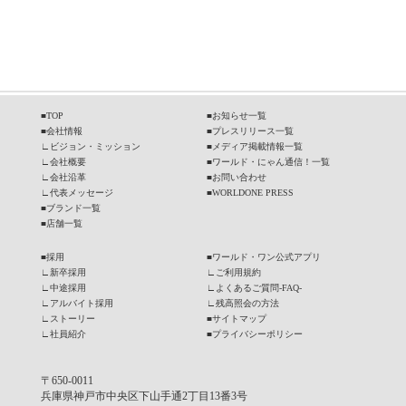
■
TOP
■
お知らせ一覧
■
会社情報
■
プレスリリース一覧
∟
ビジョン・ミッション
■
メディア掲載情報一覧
∟
会社概要
■
ワールド・にゃん通信！一覧
∟
会社沿革
■
お問い合わせ
∟
代表メッセージ
■
WORLDONE PRESS
■
ブランド一覧
■
店舗一覧
■
採用
■
ワールド・ワン公式アプリ
∟
新卒採用
∟
ご利用規約
∟
中途採用
∟
よくあるご質問-FAQ-
∟
アルバイト採用
∟
残高照会の方法
∟
ストーリー
■
サイトマップ
∟
社員紹介
■
プライバシーポリシー
〒650-0011
兵庫県神戸市中央区下山手通2丁目13番3号