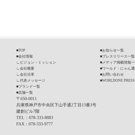
■
TOP
■
お知らせ一覧
■
会社情報
■
プレスリリース一覧
∟
ビジョン・ミッション
■
メディア掲載情報一
∟
会社概要
■
ワールド・にゃん通
∟
会社沿革
■
お問い合わせ
∟
代表メッセージ
■
WORLDONE PRESS
■
ブランド一覧
■
店舗一覧
〒650-0011
兵庫県神戸市中央区下山手通2丁目13番3号
建創ビル7階
TEL
：078-333-8883
FAX
：078-333-9777