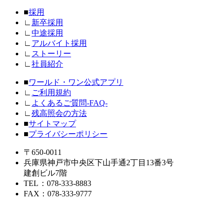
■
採用
∟
新卒採用
∟
中途採用
∟
アルバイト採用
∟
ストーリー
∟
社員紹介
■
ワールド・ワン公式アプリ
∟
ご利用規約
∟
よくあるご質問-FAQ-
∟
残高照会の方法
■
サイトマップ
■
プライバシーポリシー
〒650-0011
兵庫県神戸市中央区下山手通2丁目13番3号
建創ビル7階
TEL
：078-333-8883
FAX
：078-333-9777