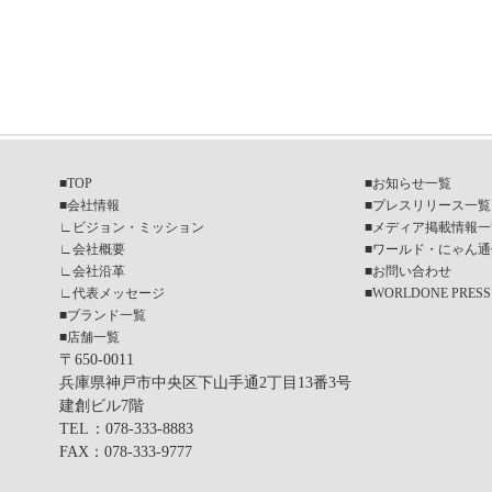
■
TOP
■
お知らせ一覧
■
会社情報
■
プレスリリース一覧
∟
ビジョン・ミッション
■
メディア掲載情報一
∟
会社概要
■
ワールド・にゃん通
∟
会社沿革
■
お問い合わせ
∟
代表メッセージ
■
WORLDONE PRESS
■
ブランド一覧
■
店舗一覧
〒650-0011
兵庫県神戸市中央区下山手通2丁目13番3号
建創ビル7階
TEL
：078-333-8883
FAX
：078-333-9777