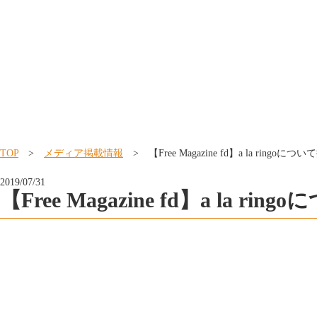
TOP
>
メディア掲載情報
> 【Free Magazine fd】a la ring
2019/07/31
【Free Magazine fd】a la