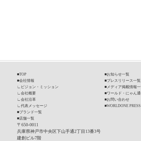
■
TOP
■
お知らせ一覧
■
会社情報
■
プレスリリース一覧
∟
ビジョン・ミッション
■
メディア掲載情報一
∟
会社概要
■
ワールド・にゃん通
∟
会社沿革
■
お問い合わせ
∟
代表メッセージ
■
WORLDONE PRESS
■
ブランド一覧
■
店舗一覧
〒650-0011
兵庫県神戸市中央区下山手通2丁目13番3号
建創ビル7階