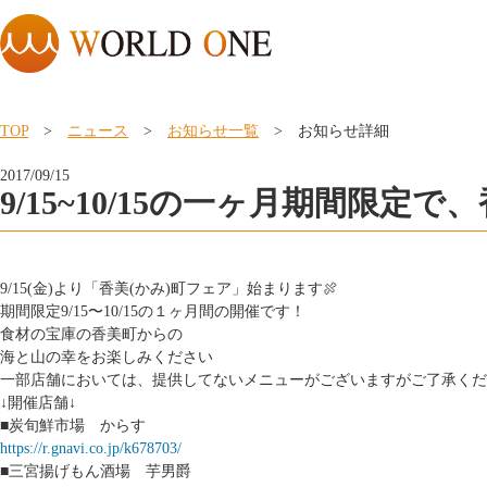
TOP
>
ニュース
>
お知らせ一覧
> お知らせ詳細
2017/09/15
9/15~10/15の一ヶ月期間限
9/15(金)より「香美(かみ)町フェア」始まります
🍖
期間限定9/15〜10/15の１ヶ月間の開催です！
食材の宝庫の香美町からの
海と山の幸をお楽しみください
一部店舗においては、提供してないメニューがございますがご了承くだ
↓開催店舗↓
■炭旬鮮市場 からす
https://r.gnavi.co.jp/k678703/
■三宮揚げもん酒場 芋男爵