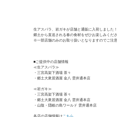
生アスパラ、岩ガキが店舗と通販に入荷しました
郷土から直送される春の食材をぜひお楽しみくださ
※一部店舗のみのお取り扱いとなりますのでご注
■ご提供中の店舗情報
≪生アスパラ≫
・三宮高架下酒場 茶々
・郷土大衆居酒屋 金八 雲井通本店
≪岩ガキ≫
・三宮高架下酒場 茶々
・郷土大衆居酒屋 金八 雲井通本店
・山陰・隠岐の島ワールド 雲井通本店
各店の店舗情報は
こちら