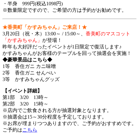
・半身 999円(税込1098円)
※数量限定ですので、ご希望の方は予約がお勧めです。
★香美町「かすみちゃん」ご来店！★
3月20日（祝・木）13:00～ / 15:00～、
香美町のマスコット
「かすみちゃん」
が登場！
昨年も大好評だったイベントが1日限定で復活します♪
かすみちゃんがお客様のテーブルを回って抽選会を実施！
◆豪華景品はこちら◆
1等 香住ガニ カニ味噌
2等 香住ガニ せんべい
3等 かすみちゃんグッズ
【イベント詳細】
第1部 3/20 13時～
第2部 3/20 15時～
※店内でご飲食される方が抽選対象となります。
※抽選会は15～30分程度を予定しております。
※お席が埋まりつつありますので、ご予約がおすすめです。
ご予約は
こちら