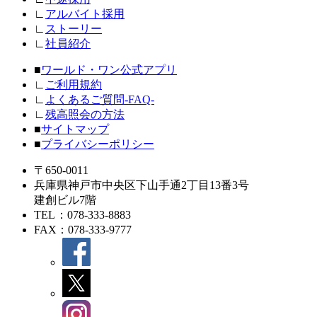
∟
アルバイト採用
∟
ストーリー
∟
社員紹介
■
ワールド・ワン公式アプリ
∟
ご利用規約
∟
よくあるご質問-FAQ-
∟
残高照会の方法
■
サイトマップ
■
プライバシーポリシー
〒650-0011
兵庫県神戸市中央区下山手通2丁目13番3号
建創ビル7階
TEL
：078-333-8883
FAX
：078-333-9777