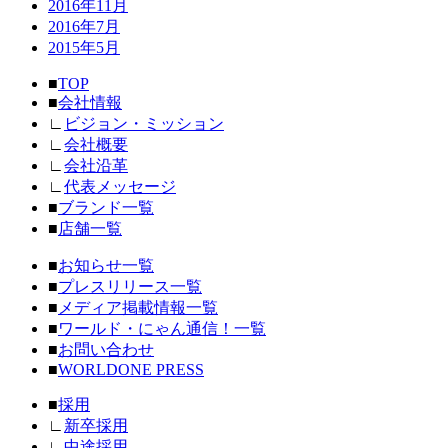
2016年11月
2016年7月
2015年5月
■
TOP
■
会社情報
∟
ビジョン・ミッション
∟
会社概要
∟
会社沿革
∟
代表メッセージ
■
ブランド一覧
■
店舗一覧
■
お知らせ一覧
■
プレスリリース一覧
■
メディア掲載情報一覧
■
ワールド・にゃん通信！一覧
■
お問い合わせ
■
WORLDONE PRESS
■
採用
∟
新卒採用
∟
中途採用