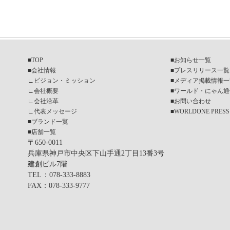
■
TOP
■
お知らせ一覧
■
会社情報
■
プレスリリース一覧
∟
ビジョン・ミッション
■
メディア掲載情報一
∟
会社概要
■
ワールド・にゃん通
∟
会社沿革
■
お問い合わせ
∟
代表メッセージ
■
WORLDONE PRESS
■
ブランド一覧
■
店舗一覧
〒650-0011
兵庫県神戸市中央区下山手通2丁目13番3号
建創ビル7階
TEL
：078-333-8883
FAX
：078-333-9777