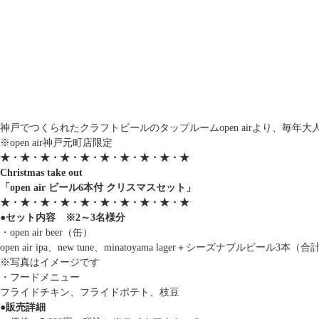
神戸でつくられたクラフトビールのタップルームopen airより、毎
※open air神戸元町店限定
★・★・★・★・★・★・★・★・★・★
Christmas take out
「open air ビール6本付 クリスマスセット」
★・★・★・★・★・★・★・★・★・★
●セット内容 ※2～3名様分
・open air beer（缶）
open air ipa、new tune、minatoyama lager＋シーズナブルビール3本（
※写真はイメージです
・フードメニュー
フライドチキン、フライドポテト、枝豆
●販売詳細