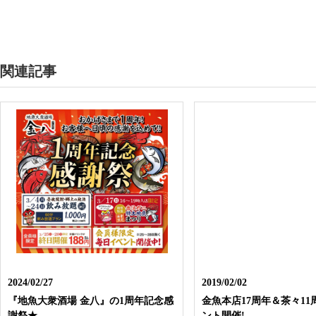
関連記事
2024/02/27
2019/02/02
『地魚大衆酒場 金八』の1周年記念感
金魚本店17周年＆茶々1
謝祭★
ント開催!