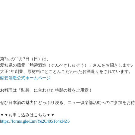
第2回の11月3日（日）は、
愛知県の蔵元「勲碧酒造（ぐんぺきしゅぞう）」さんをお招きします♪
大正4年創業、原材料にとことんこだわったお酒造りをされています。
勲碧酒造公式ホームページ
お料理は「勲碧」に合わせた特製の肴をご用意！
ぜひ日本酒の魅力にどっぷり浸る、ニュー倶楽部活動へのご参加をお待
▼▼お申し込みはこちら▼▼
https://forms.gle/EmvYe2C485To4kNZ6