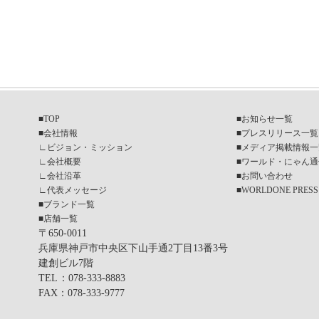
■
TOP
■
お知らせ一覧
■
会社情報
■
プレスリリース一覧
∟
ビジョン・ミッション
■
メディア掲載情報一
∟
会社概要
■
ワールド・にゃん通
∟
会社沿革
■
お問い合わせ
∟
代表メッセージ
■
WORLDONE PRESS
■
ブランド一覧
■
店舗一覧
〒650-0011
兵庫県神戸市中央区下山手通2丁目13番3号
建創ビル7階
TEL
：078-333-8883
FAX
：078-333-9777